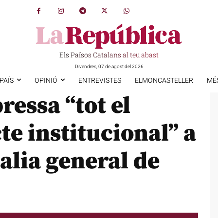
Els Països Catalans al teu abast
Divendres, 07 de agost del 2026
PAÍS
OPINIÓ
ENTREVISTES
ELMONCASTELLER
MÉ
ressa “tot el
te institucional” a
calia general de