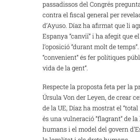
passadissos del Congrés pregunta
contra el fiscal general per revela
d’Ayuso. Díaz ha afirmat que li ag
Espanya “canviï” i ha afegit que e
l’oposició “durant molt de temps”.
“convenient” és fer polítiques púb
vida de la gent”.
Respecte la proposta feta per la 
Úrsula Von der Leyen, de crear ce
de la UE, Díaz ha mostrat el “total
és una vulneració “flagrant” de la 
humans i el model del govern d’Es
la legalitat i els drets humans.