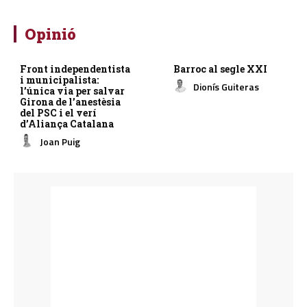
Opinió
Front independentista
Barroc al segle XXI
i municipalista:
Dionís Guiteras
l’única via per salvar
Girona de l’anestèsia
del PSC i el verí
d’Aliança Catalana
Joan Puig