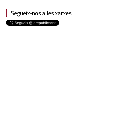
Segueix-nos a les xarxes