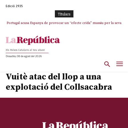
Edició 2935
TItulars
Portugal acusa Espanya de provocar un “efecte crida” massiu per la seva
“manca de regulació” migratòria
Els Països Catalans al teu abast
Dissabte, 08 de agost del 2026
Vuitè atac del llop a una
explotació del Collsacabra