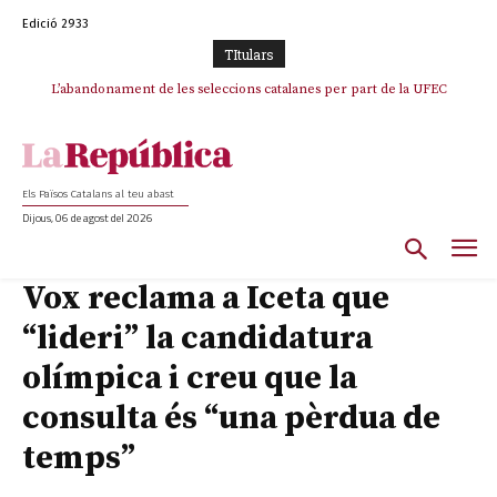
Edició 2933
TItulars
L’abandonament de les seleccions catalanes per part de la UFEC
espanyolitza l’esport del país
Els Països Catalans al teu abast
Dijous, 06 de agost del 2026
Vox reclama a Iceta que
“lideri” la candidatura
olímpica i creu que la
consulta és “una pèrdua de
temps”