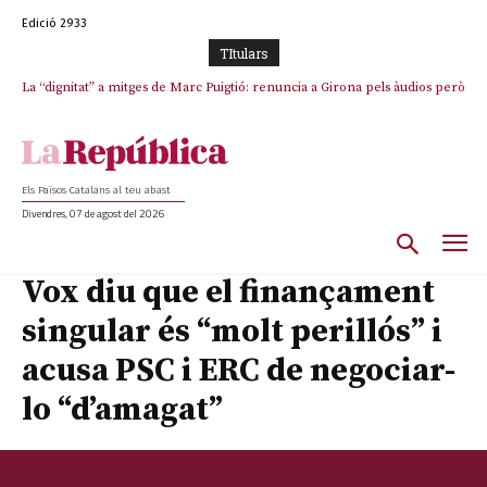
Edició 2933
TItulars
La “dignitat” a mitges de Marc Puigtió: renuncia a Girona pels àudios però
Junts exigeix que Catalunya quedi “fora” del repartiment dels menors
s’aferra als càrrecs remunerats de Sant Julià i el Consell Comarcal
migrants de Ceuta
Els Països Catalans al teu abast
Divendres, 07 de agost del 2026
Vox diu que el finançament
singular és “molt perillós” i
acusa PSC i ERC de negociar-
lo “d’amagat”