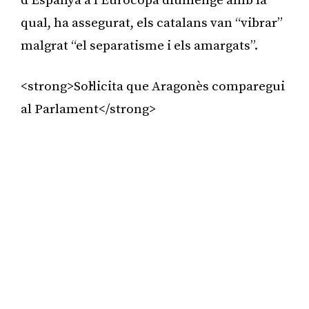
d’Espanya a l’Eurocopa diumenge amb la
qual, ha assegurat, els catalans van “vibrar”
malgrat “el separatisme i els amargats”.
<strong>Sol·licita que Aragonès comparegui
al Parlament</strong>