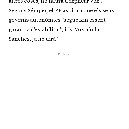
altres coses, ho haurà d’explicar Vox”.
Segons Sémper, el PP aspira a que els seus
governs autonòmics “segueixin essent
garantia d’estabilitat”, i “si Vox ajuda
Sánchez, ja ho dirà”.
Publicitat