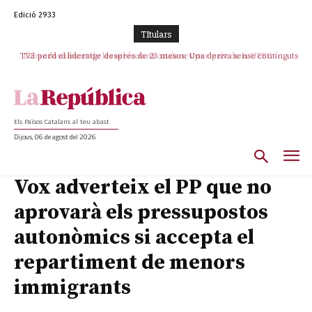
Edició 2933
TItulars
TV3 perd el lideratge després de 23 mesos: Una deriva sense continguts i
L’abandonament de les seleccions catalanes per part de la UFEC
en clau espanyola deixa el canal a mans de TVE
espanyolitza l’esport del país
Els Països Catalans al teu abast
Dijous, 06 de agost del 2026
Vox adverteix el PP que no
aprovarà els pressupostos
autonòmics si accepta el
repartiment de menors
immigrants