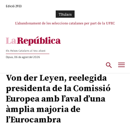
Edició 2933
TItulars
L’abandonament de les seleccions catalanes per part de la UFEC
espanyolitza l’esport del país
Els Països Catalans al teu abast
Dijous, 06 de agost del 2026
Von der Leyen, reelegida
presidenta de la Comissió
Europea amb l’aval d’una
àmplia majoria de
l’Eurocambra