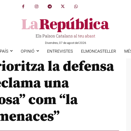
Els Països Catalans al teu abast
Divendres, 07 de agost del 2026
PAÍS
OPINIÓ
ENTREVISTES
ELMONCASTELLER
MÉ
ioritza la defensa
reclama una
osa” com “la
amenaces”