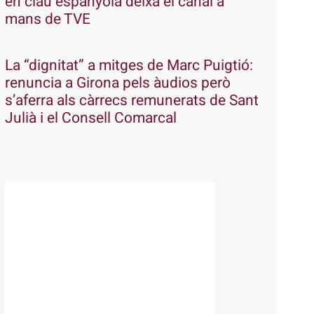
en clau espanyola deixa el canal a
mans de TVE
La “dignitat” a mitges de Marc Puigtió:
renuncia a Girona pels àudios però
s’aferra als càrrecs remunerats de Sant
Julià i el Consell Comarcal