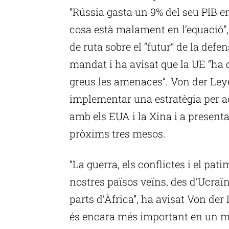
“Rússia gasta un 9% del seu PIB e
cosa està malament en l’equació”,
de ruta sobre el “futur” de la def
mandat i ha avisat que la UE “ha
greus les amenaces”. Von der Le
implementar una estratègia per a
amb els EUA i la Xina i a presentar
pròxims tres mesos.
“La guerra, els conflictes i el pat
nostres països veïns, des d’Ucraïn
parts d’Àfrica”, ha avisat Von der
és encara més important en un mó