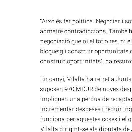
P
“Això és fer política. Negociar i sor
admetre contradiccions. També ha
negociació que ni el tot o res, ni e
bloqueig i construir oportunitats 
construir oportunitats”, ha resumi
En canvi, Vilalta ha retret a Jun
suposen 970 MEUR de noves despe
impliquen una pèrdua de recaptac
incrementar despeses i reduir in
funciona per aquestes coses i el qu
Vilalta dirigint-se als diputats de