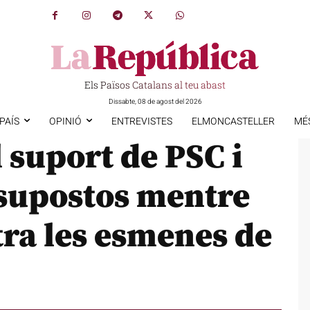
Els Països Catalans al teu abast
Dissabte, 08 de agost del 2026
PAÍS
OPINIÓ
ENTREVISTES
ELMONCASTELLER
MÉ
l suport de PSC i
supostos mentre
ra les esmenes de