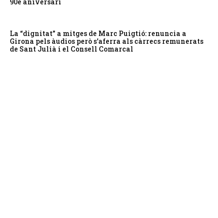
90è aniversari
La “dignitat” a mitges de Marc Puigtió: renuncia a
Girona pels àudios però s’aferra als càrrecs remunerats
de Sant Julià i el Consell Comarcal