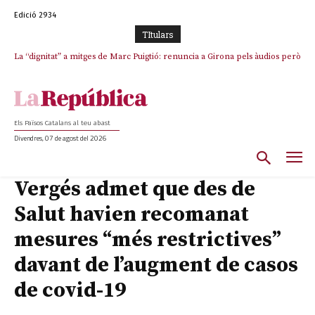
Edició 2934
TItulars
La “dignitat” a mitges de Marc Puigtió: renuncia a Girona pels àudios però
s’aferra als càrrecs remunerats de Sant Julià i el Consell Comarcal
Els Països Catalans al teu abast
Divendres, 07 de agost del 2026
Vergés admet que des de
Salut havien recomanat
mesures “més restrictives”
davant de l’augment de casos
de covid-19