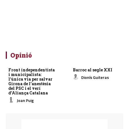
Opinió
Front independentista
Barroc al segle XXI
i municipalista:
Dionís Guiteras
l’única via per salvar
Girona de l’anestèsia
del PSC i el verí
d’Aliança Catalana
Joan Puig