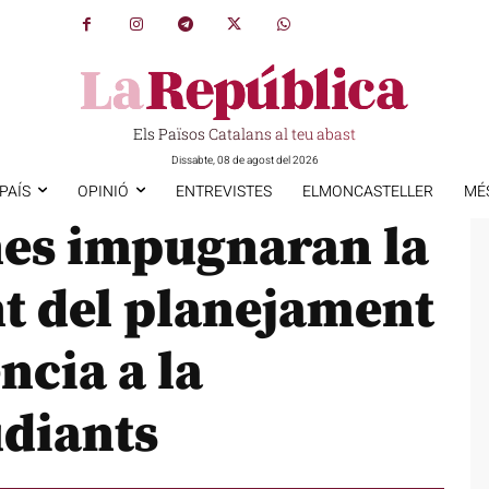
Els Països Catalans al teu abast
Dissabte, 08 de agost del 2026
PAÍS
OPINIÓ
ENTREVISTES
ELMONCASTELLER
MÉ
nes impugnaran la
nt del planejament
ència a la
udiants