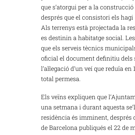
que s’atorgui per a la construcció
després que el consistori els hagi
Als terrenys està projectada la r
es destinin a habitatge social. L
que els serveis tècnics municipal
oficial el document definitiu dels
l’al·legació d’un veí que reduïa en 
total permesa.
Els veïns expliquen que l’Ajuntam
una setmana i durant aquesta se’ls
residència és imminent, després qu
de Barcelona publiqués el 22 de 