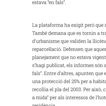
estava “en fals”.
P
La plataforma ha exigit però que s
També demana que es tornin a tra
d’urbanisme que validen la llicènc
reparcel·lació. Defensen que aque
planejament que no estava vigent
s’hagi publicat, els informes són a
fals”. Entre d’altres, apunten que 
una protecció del 25% per a habit
recollia el pla del 2003. Per això,
a mida” per als interessos de l’hot
residència.