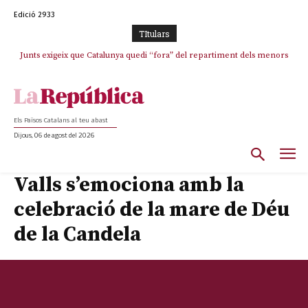
Edició 2933
TItulars
Junts exigeix que Catalunya quedi “fora” del repartiment dels menors
migrants de Ceuta
Els Països Catalans al teu abast
Dijous, 06 de agost del 2026
Valls s’emociona amb la
celebració de la mare de Déu
de la Candela