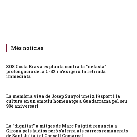
Més notícies
SOS Costa Brava es planta contra la “nefasta”
prolongació de la C-32 i n’exigeix la retirada
immediata
La memòria viva de Josep Sunyol uneix l’esport i la
cultura en un emotiu homenatge a Guadarrama pel seu
90è aniversari
La “dignitat” a mitges de Marc Puigtió: renuncia a
Girona pels àudios però s’aferra als càrrecs remunerats
de Sant Julià i el Consell Comarcal