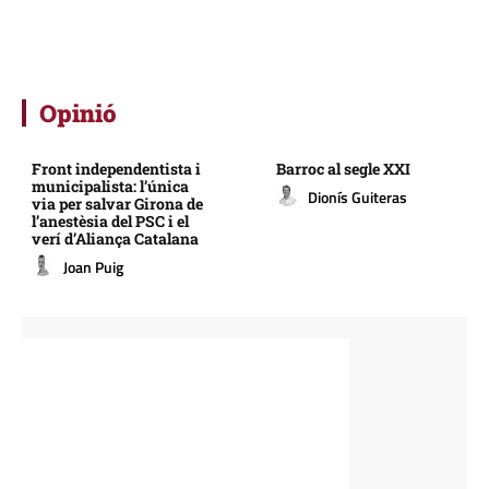
Opinió
Front independentista i
Barroc al segle XXI
municipalista: l’única
Dionís Guiteras
via per salvar Girona de
l’anestèsia del PSC i el
verí d’Aliança Catalana
Joan Puig