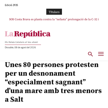
Edició 2935
TItulars
SOS Costa Brava es planta contra la “nefasta” prolongació de la C-32 i
La memòria viva de Josep Sunyol uneix l’esport i la cultura en un emotiu
homenatge a Guadarrama pel seu 90è aniversari
n’exigeix la retirada immediata
Els Països Catalans al teu abast
Dissabte, 08 de agost del 2026
Unes 80 persones protesten
per un desnonament
“especialment sagnant”
d’una mare amb tres menors
a Salt