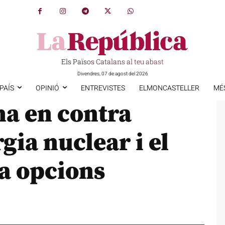
Els Països Catalans al teu abast
Divendres, 07 de agost del 2026
PAÍS
OPINIÓ
ENTREVISTES
ELMONCASTELLER
MÉ
na en contra
rgia nuclear i el
a opcions