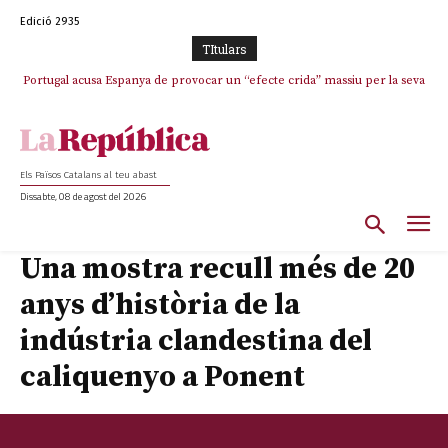
Edició 2935
TItulars
Portugal acusa Espanya de provocar un “efecte crida” massiu per la seva
“manca de regulació” migratòria
Els Països Catalans al teu abast
Dissabte, 08 de agost del 2026
Una mostra recull més de 20
anys d’història de la
indústria clandestina del
caliquenyo a Ponent