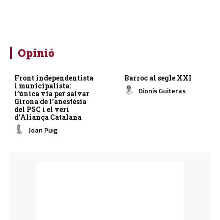
Opinió
Front independentista
Barroc al segle XXI
i municipalista:
Dionís Guiteras
l’única via per salvar
Girona de l’anestèsia
del PSC i el verí
d’Aliança Catalana
Joan Puig