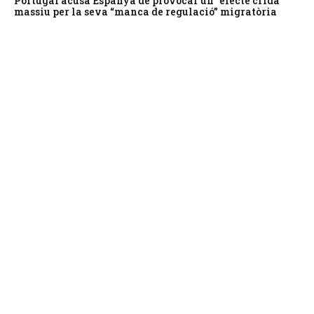
Portugal acusa Espanya de provocar un “efecte crida”
massiu per la seva “manca de regulació” migratòria