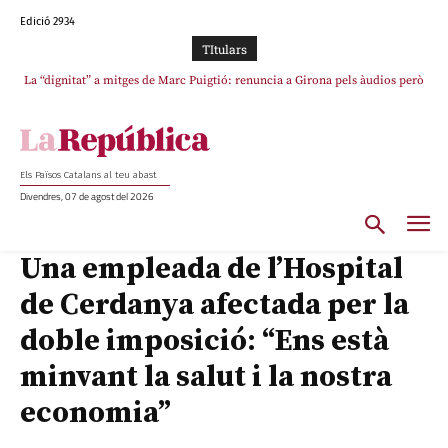
Edició 2934
TItulars
La “dignitat” a mitges de Marc Puigtió: renuncia a Girona pels àudios però
Junts exigeix que Catalunya quedi “fora” del repartiment dels menors
s’aferra als càrrecs remunerats de Sant Julià i el Consell Comarcal
migrants de Ceuta
Els Països Catalans al teu abast
Divendres, 07 de agost del 2026
Una empleada de l’Hospital
de Cerdanya afectada per la
doble imposició: “Ens està
minvant la salut i la nostra
economia”