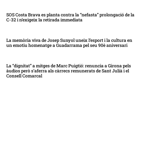
SOS Costa Brava es planta contra la “nefasta” prolongació de la
C-32 i n’exigeix la retirada immediata
La memòria viva de Josep Sunyol uneix l’esport i la cultura en
un emotiu homenatge a Guadarrama pel seu 90è aniversari
La “dignitat” a mitges de Marc Puigtió: renuncia a Girona pels
àudios però s’aferra als càrrecs remunerats de Sant Julià i el
Consell Comarcal