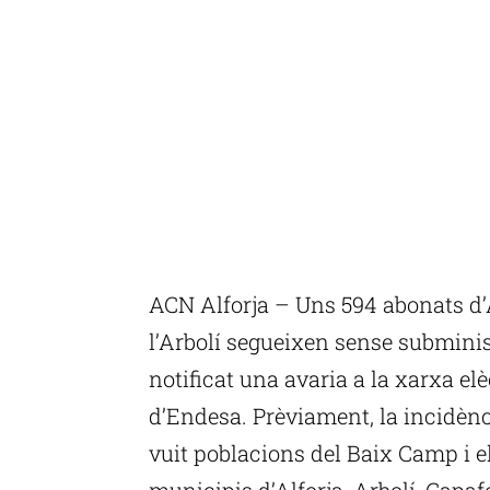
ACN Alforja – Uns 594 abonats d’
l’Arbolí segueixen sense subminis
notificat una avaria a la xarxa elè
d’Endesa. Prèviament, la incidènc
vuit poblacions del Baix Camp i el
municipis d’Alforja, Arbolí, Capa