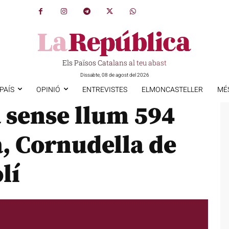
Els Països Catalans al teu abast
Dissabte, 08 de agost del 2026
PAÍS
OPINIÓ
ENTREVISTES
ELMONCASTELLER
MÉ
 sense llum 594
a, Cornudella de
lí