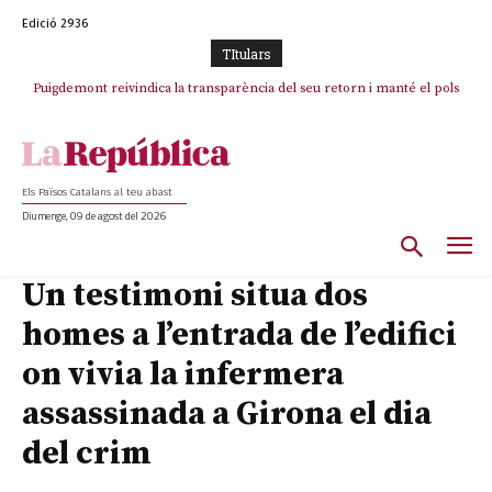
Edició 2936
TItulars
Puigdemont reivindica la transparència del seu retorn i manté el pols
ferm per la plena llibertat dels encausats
Els Països Catalans al teu abast
Diumenge, 09 de agost del 2026
Un testimoni situa dos
homes a l’entrada de l’edifici
on vivia la infermera
assassinada a Girona el dia
del crim