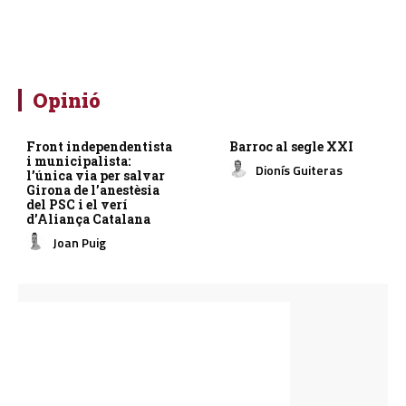
Opinió
Front independentista
Barroc al segle XXI
i municipalista:
Dionís Guiteras
l’única via per salvar
Girona de l’anestèsia
del PSC i el verí
d’Aliança Catalana
Joan Puig