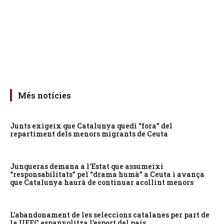
Més notícies
Junts exigeix que Catalunya quedi “fora” del
repartiment dels menors migrants de Ceuta
Junqueras demana a l’Estat que assumeixi
“responsabilitats” pel “drama humà” a Ceuta i avança
que Catalunya haurà de continuar acollint menors
L’abandonament de les seleccions catalanes per part de
la UFEC espanyolitza l’esport del país