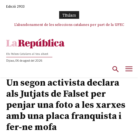
Edició 2933
TItulars
L’abandonament de les seleccions catalanes per part de la UFEC
espanyolitza l’esport del país
Els Països Catalans al teu abast
Dijous, 06 de agost del 2026
Un segon activista declara
als Jutjats de Falset per
penjar una foto a les xarxes
amb una placa franquista i
fer-ne mofa