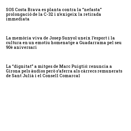
SOS Costa Brava es planta contra la “nefasta”
prolongació de la C-32 i n’exigeix la retirada
immediata
La memòria viva de Josep Sunyol uneix l’esport i la
cultura en un emotiu homenatge a Guadarrama pel seu
90è aniversari
La “dignitat” a mitges de Marc Puigtió: renuncia a
Girona pels àudios però s’aferra als càrrecs remunerats
de Sant Julià i el Consell Comarcal