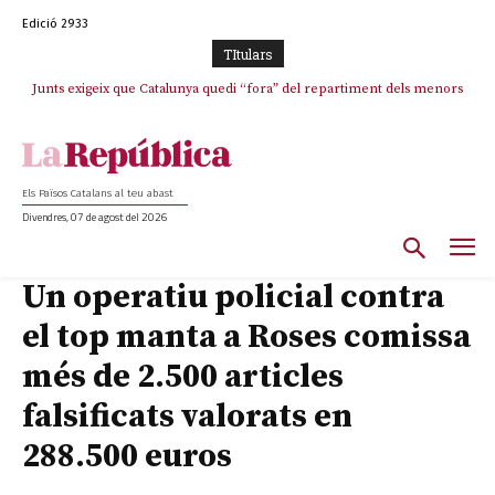
Edició 2933
TItulars
Junts exigeix que Catalunya quedi “fora” del repartiment dels menors
Junqueras demana a l’Estat que assumeixi “responsabilitats” pel “drama
humà” a Ceuta i avança que Catalunya haurà de continuar acollint
migrants de Ceuta
menors
Els Països Catalans al teu abast
Divendres, 07 de agost del 2026
Un operatiu policial contra
el top manta a Roses comissa
més de 2.500 articles
falsificats valorats en
288.500 euros