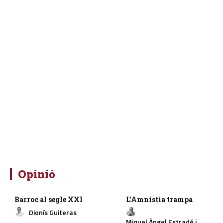
Opinió
Barroc al segle XXI
L’Amnistia trampa
Dionís Guiteras
Miquel Àngel Estradé i