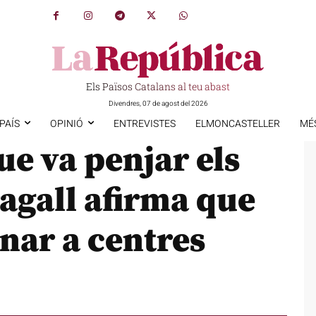
Els Països Catalans al teu abast
Divendres, 07 de agost del 2026
PAÍS
OPINIÓ
ENTREVISTES
ELMONCASTELLER
MÉ
ue va penjar els
ragall afirma que
anar a centres