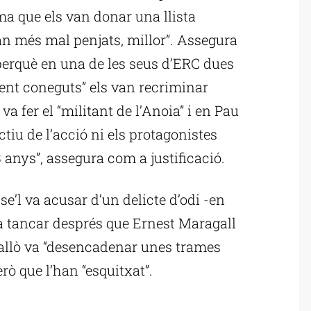
a que els van donar una llista
uan més mal penjats, millor”. Assegura
perquè en una de les seus d’ERC dues
ent coneguts” els van recriminar
 va fer el “militant de l’Anoia” i en Pau
ctiu de l’acció ni els protagonistes
23 anys”, assegura com a justificació.
se’l va acusar d’un delicte d’odi -en
va tancar després que Ernest Maragall
e allò va “desencadenar unes trames
erò que l’han “esquitxat”.
ublicitat