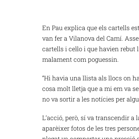
En Pau explica que els cartells est
van fer a Vilanova del Camí. Ass
cartells i cel·lo i que havien rebu
malament com poguessin.
“Hi havia una llista als llocs on h
cosa molt lletja que a mi em va s
no va sortir a les notícies per alg
L’acció, però, sí va transcendir a
aparèixer fotos de les tres persone
plegat va comportar una pressió s