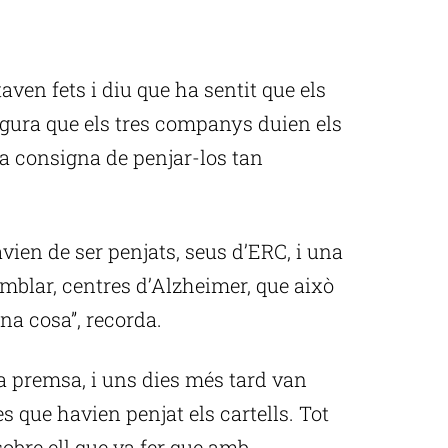
aven fets i diu que ha sentit que els
egura que els tres companys duien els
t la consigna de penjar-los tan
avien de ser penjats, seus d’ERC, i una
emblar, centres d’Alzheimer, que això
una cosa”, recorda.
 la premsa, i uns dies més tard van
s que havien penjat els cartells. Tot
obre ell que va fer que amb