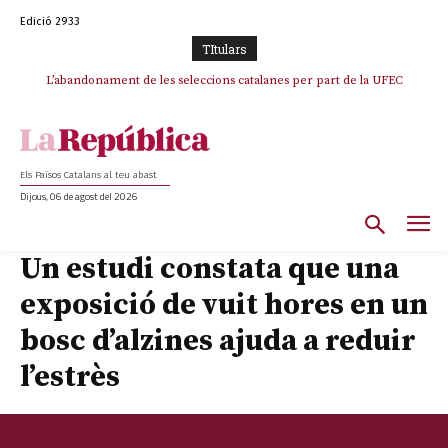
Edició 2933
TItulars
L’abandonament de les seleccions catalanes per part de la UFEC
espanyolitza l’esport del país
Els Països Catalans al teu abast
Dijous, 06 de agost del 2026
Un estudi constata que una
exposició de vuit hores en un
bosc d’alzines ajuda a reduir
l’estrès