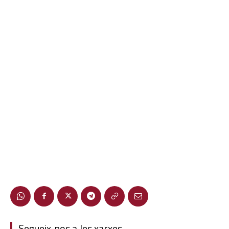
Segueix-nos a les xarxes