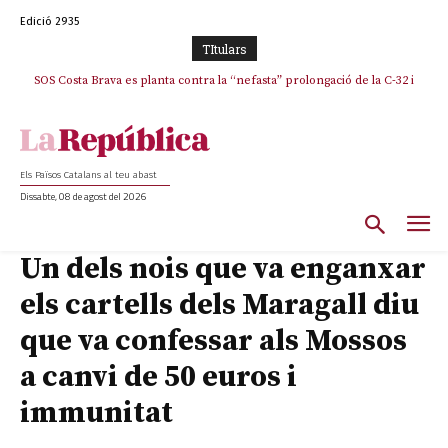
Edició 2935
TItulars
SOS Costa Brava es planta contra la “nefasta” prolongació de la C-32 i
La memòria viva de Josep Sunyol uneix l’esport i la cultura en un emotiu
homenatge a Guadarrama pel seu 90è aniversari
n’exigeix la retirada immediata
Els Països Catalans al teu abast
Dissabte, 08 de agost del 2026
Un dels nois que va enganxar
els cartells dels Maragall diu
que va confessar als Mossos
a canvi de 50 euros i
immunitat