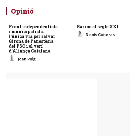
Opinió
Front independentista
Barroc al segle XXI
i municipalista:
Dionís Guiteras
l’única via per salvar
Girona de l’anestèsia
del PSC i el verí
d’Aliança Catalana
Joan Puig