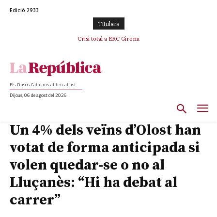
Edició 2933
TItulars
Crisi total a ERC Girona
Els Països Catalans al teu abast
Dijous, 06 de agost del 2026
Un 4% dels veïns d’Olost han
votat de forma anticipada si
volen quedar-se o no al
Lluçanès: “Hi ha debat al
carrer”