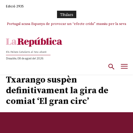
Edició 2935
TItulars
Portugal acusa Espanya de provocar un “efecte crida” massiu per la seva
“manca de regulació” migratòria
Els Països Catalans al teu abast
Dissabte, 08 de agost del 2026
Txarango suspèn
definitivament la gira de
comiat ‘El gran circ’