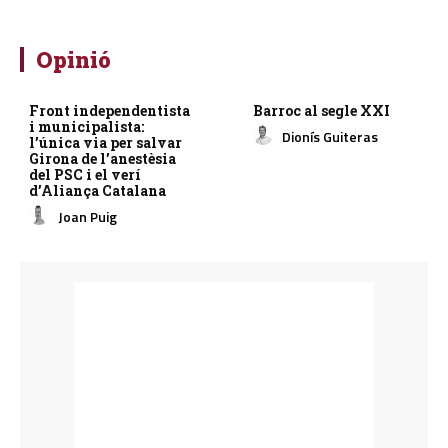
Opinió
Front independentista
Barroc al segle XXI
i municipalista:
Dionís Guiteras
l’única via per salvar
Girona de l’anestèsia
del PSC i el verí
d’Aliança Catalana
Joan Puig