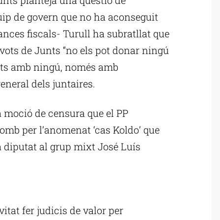
quip de govern que no ha aconseguit
nces fiscals- Turull ha subratllat que
s vots de Junts “no els pot donar ningú
ats amb ningú, només amb
general dels juntaires.
ca moció de censura que el PP
tomb per l’anomenat ‘cas Koldo’ que
ra diputat al grup mixt José Luís
ublicitat
itat fer judicis de valor per