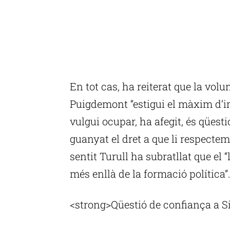
En tot cas, ha reiterat que la volu
Puigdemont “estigui el màxim d’imp
vulgui ocupar, ha afegit, és qüest
guanyat el dret a que li respectem
sentit Turull ha subratllat que el
més enllà de la formació política”
<strong>Qüestió de confiança a S