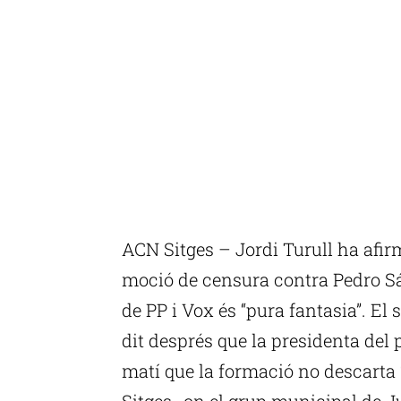
ACN Sitges – Jordi Turull ha afir
moció de censura contra Pedro Sá
de PP i Vox és “pura fantasia”. El 
dit després que la presidenta del 
matí que la formació no descarta 
Sitges -on el grup municipal de J