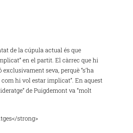
ntat de la cúpula actual és que
licat” en el partit. El càrrec que hi
ió exclusivament seva, perquè “s’ha
 com hi vol estar implicat”. En aquest
 “lideratge” de Puigdemont va “molt
.
itges</strong>