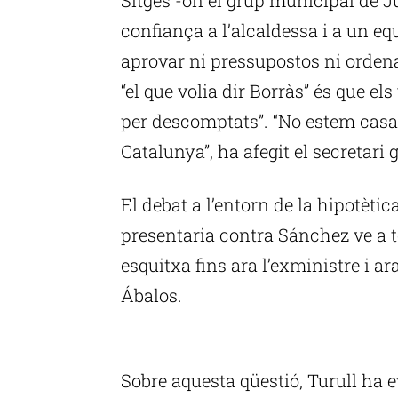
confiança a l’alcaldessa i a un e
aprovar ni pressupostos ni ordena
“el que volia dir Borràs” és que el
per descomptats”. “No estem cas
Catalunya”, ha afegit el secretari 
El debat a l’entorn de la hipotèti
presentaria contra Sánchez ve a 
esquitxa fins ara l’exministre i a
Ábalos.
P
Sobre aquesta qüestió, Turull ha ev