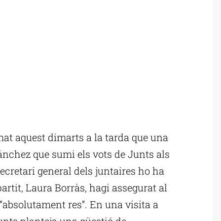
mat aquest dimarts a la tarda que una
nchez que sumi els vots de Junts als
secretari general dels juntaires ho ha
partit, Laura Borràs, hagi assegurat al
“absolutament res”. En una visita a
unts planteja una qüestió de