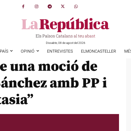
Els Països Catalans al teu abast
Dissabte, 08 de agost del 2026
PAÍS
OPINIÓ
ENTREVISTES
ELMONCASTELLER
MÉ
ue una moció de
Sánchez amb PP i
tasia”