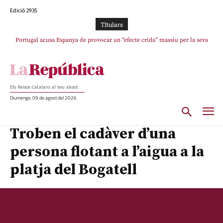
Edició 2935
TItulars
Portugal acusa Espanya de provocar un “efecte crida” massiu per la seva
“manca de regulació” migratòria
Els Països Catalans al teu abast
Diumenge, 09 de agost del 2026
Troben el cadàver d’una
persona flotant a l’aigua a la
platja del Bogatell