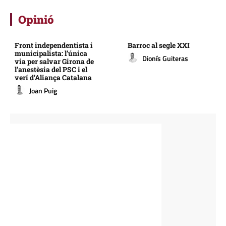
Opinió
Front independentista i
Barroc al segle XXI
municipalista: l’única
Dionís Guiteras
via per salvar Girona de
l’anestèsia del PSC i el
verí d’Aliança Catalana
Joan Puig