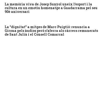
La memòria viva de Josep Sunyol uneix l’esport i la
cultura en un emotiu homenatge a Guadarrama pel seu
90è aniversari
La “dignitat” a mitges de Marc Puigtió: renuncia a
Girona pels àudios però s’aferra als càrrecs remunerats
de Sant Julià i el Consell Comarcal