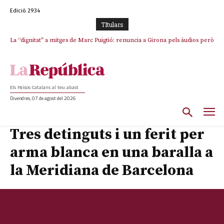
Edició 2934
TItulars
La “dignitat” a mitges de Marc Puigtió: renuncia a Girona pels àudios però
s’aferra als càrrecs remunerats de Sant Julià i el Consell Comarcal
Els Països Catalans al teu abast
Divendres, 07 de agost del 2026
Tres detinguts i un ferit per
arma blanca en una baralla a
la Meridiana de Barcelona