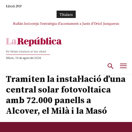
Edició 2937
TItulars
Rufián boicoteja l’estratègia d’acostament a Junts d’Oriol Junqueras
Els Països Catalans al teu abast
Dilluns, 10 de agost del 2026
Tramiten la instal·lació d’una
central solar fotovoltaica
amb 72.000 panells a
Alcover, el Milà i la Masó