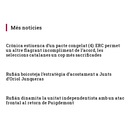
Més notícies
Crònica estiuenca d’un pacte congelat (4): ERC permet
un altre flagrant incompliment de l’acord, les
seleccions catalanes un cop més sacrificades
Rufián boicoteja l’estratègia d’acostament a Junts
d’Oriol Junqueras
Rufián dinamita la unitat independentista amb un atac
frontal al retorn de Puigdemont