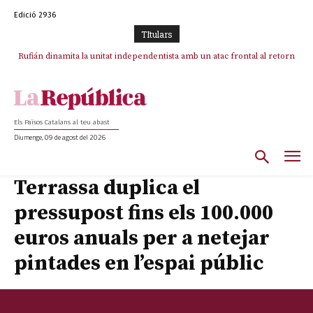
Edició 2936
TItulars
Rufián dinamita la unitat independentista amb un atac frontal al retorn
de Puigdemont
Els Països Catalans al teu abast
Diumenge, 09 de agost del 2026
Terrassa duplica el
pressupost fins els 100.000
euros anuals per a netejar
pintades en l’espai públic