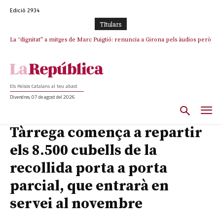
Edició 2934
TItulars
La “dignitat” a mitges de Marc Puigtió: renuncia a Girona pels àudios però
Junts exigeix que Catalunya quedi “fora” del repartiment dels menors
s’aferra als càrrecs remunerats de Sant Julià i el Consell Comarcal
migrants de Ceuta
Els Països Catalans al teu abast
Divendres, 07 de agost del 2026
Tàrrega comença a repartir
els 8.500 cubells de la
recollida porta a porta
parcial, que entrarà en
servei al novembre