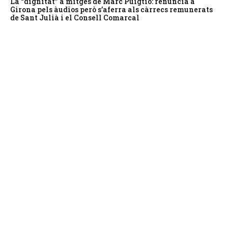
La “dignitat” a mitges de Marc Puigtió: renuncia a
Girona pels àudios però s’aferra als càrrecs remunerats
de Sant Julià i el Consell Comarcal