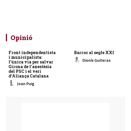
Opinió
Front independentista
Barroc al segle XXI
i municipalista:
Dionís Guiteras
l’única via per salvar
Girona de l’anestèsia
del PSC i el verí
d’Aliança Catalana
Joan Puig