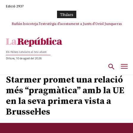
Edició 2937
TItulars
Rufián boicoteja l’estratègia d’acostament a Junts d’Oriol Junqueras
Els Països Catalans al teu abast
Dilluns, 10 de agost del 2026
Starmer promet una relació
més “pragmàtica” amb la UE
en la seva primera vista a
Brussel·les