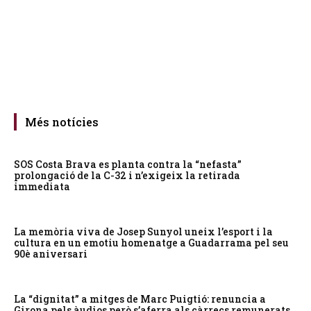
Més notícies
SOS Costa Brava es planta contra la “nefasta”
prolongació de la C-32 i n’exigeix la retirada
immediata
La memòria viva de Josep Sunyol uneix l’esport i la
cultura en un emotiu homenatge a Guadarrama pel seu
90è aniversari
La “dignitat” a mitges de Marc Puigtió: renuncia a
Girona pels àudios però s’aferra als càrrecs remunerats