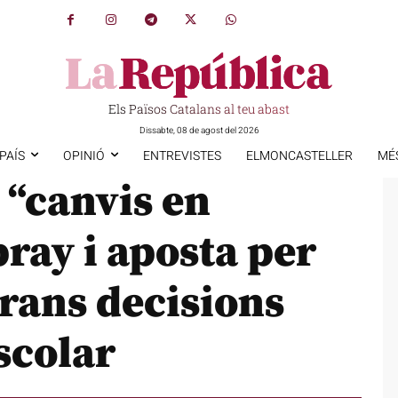
Els Països Catalans al teu abast
Dissabte, 08 de agost del 2026
PAÍS
OPINIÓ
ENTREVISTES
ELMONCASTELLER
MÉ
 “canvis en
ray i aposta per
rans decisions
scolar