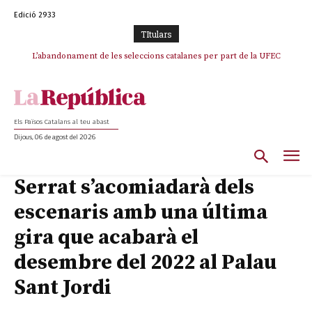
Edició 2933
TItulars
L’abandonament de les seleccions catalanes per part de la UFEC
espanyolitza l’esport del país
Els Països Catalans al teu abast
Dijous, 06 de agost del 2026
Serrat s’acomiadarà dels
escenaris amb una última
gira que acabarà el
desembre del 2022 al Palau
Sant Jordi