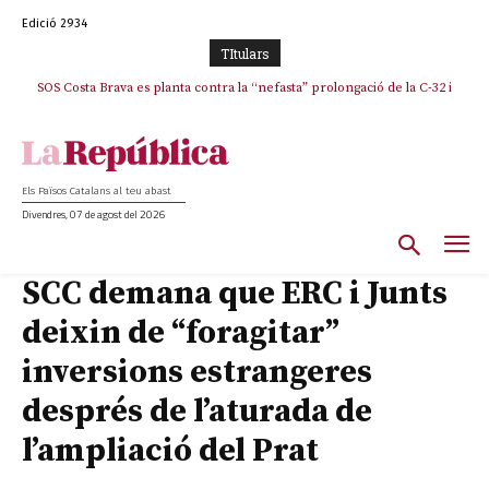
Edició 2934
TItulars
SOS Costa Brava es planta contra la “nefasta” prolongació de la C-32 i
n’exigeix la retirada immediata
Els Països Catalans al teu abast
Divendres, 07 de agost del 2026
SCC demana que ERC i Junts
deixin de “foragitar”
inversions estrangeres
després de l’aturada de
l’ampliació del Prat