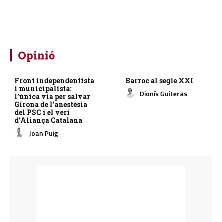
Opinió
Front independentista
Barroc al segle XXI
i municipalista:
Dionís Guiteras
l’única via per salvar
Girona de l’anestèsia
del PSC i el verí
d’Aliança Catalana
Joan Puig