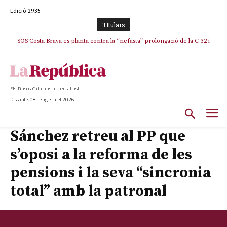
Edició 2935
TItulars
SOS Costa Brava es planta contra la “nefasta” prolongació de la C-32 i
La memòria viva de Josep Sunyol uneix l’esport i la cultura en un emotiu
homenatge a Guadarrama pel seu 90è aniversari
n’exigeix la retirada immediata
Els Països Catalans al teu abast
Dissabte, 08 de agost del 2026
Sánchez retreu al PP que
s’oposi a la reforma de les
pensions i la seva “sincronia
total” amb la patronal