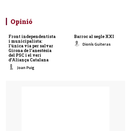
Opinió
Front independentista
Barroc al segle XXI
i municipalista:
Dionís Guiteras
l’única via per salvar
Girona de l’anestèsia
del PSC i el verí
d’Aliança Catalana
Joan Puig