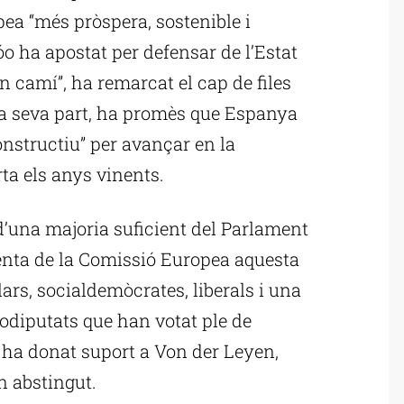
a “més pròspera, sostenible i
o ha apostat per defensar de l’Estat
on camí”, ha remarcat el cap de files
la seva part, ha promès que Espanya
constructiu” per avançar en la
ta els anys vinents.
d’una majoria suficient del Parlament
enta de la Comissió Europea aquesta
ars, socialdemòcrates, liberals i una
rodiputats que han votat ple de
 ha donat suport a Von der Leyen,
n abstingut.