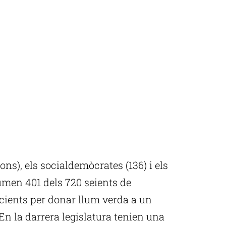
ons), els socialdemòcrates (136) i els
umen 401 dels 720 seients de
icients per donar llum verda a un
n la darrera legislatura tenien una