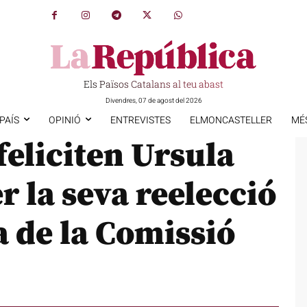
Els Països Catalans al teu abast
Divendres, 07 de agost del 2026
PAÍS
OPINIÓ
ENTREVISTES
ELMONCASTELLER
MÉ
feliciten Ursula
r la seva reelecció
 de la Comissió