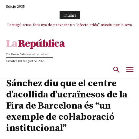
Edició 2935
TItulars
Portugal acusa Espanya de provocar un “efecte crida” massiu per la seva
“manca de regulació” migratòria
Els Països Catalans al teu abast
Dissabte, 08 de agost del 2026
Sánchez diu que el centre
d’acollida d’ucraïnesos de la
Fira de Barcelona és “un
exemple de col·laboració
institucional”