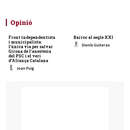
Opinió
Front independentista
Barroc al segle XXI
i municipalista:
Dionís Guiteras
l’única via per salvar
Girona de l’anestèsia
del PSC i el verí
d’Aliança Catalana
Joan Puig