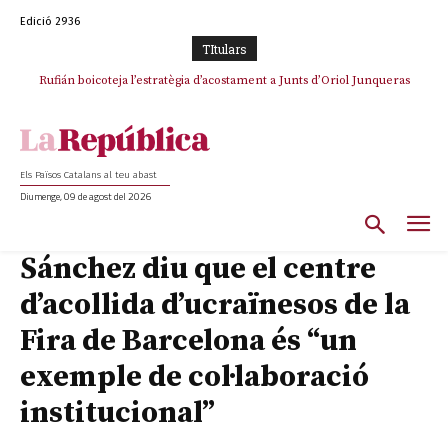
Edició 2936
TItulars
Rufián boicoteja l’estratègia d’acostament a Junts d’Oriol Junqueras
Rufián dinamita la unitat independentista amb un atac frontal al retorn
de Puigdemont
Els Països Catalans al teu abast
Diumenge, 09 de agost del 2026
Sánchez diu que el centre
d’acollida d’ucraïnesos de la
Fira de Barcelona és “un
exemple de col·laboració
institucional”