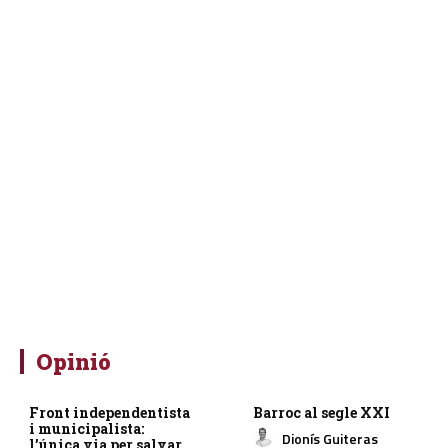
Opinió
Front independentista
Barroc al segle XXI
i municipalista:
Dionís Guiteras
l’única via per salvar