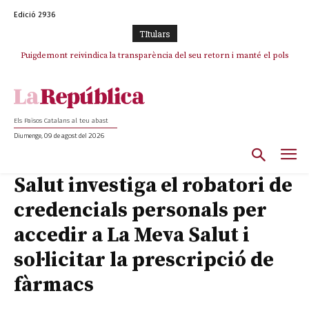
Edició 2936
TItulars
Puigdemont reivindica la transparència del seu retorn i manté el pols
ferm per la plena llibertat dels encausats
Els Països Catalans al teu abast
Diumenge, 09 de agost del 2026
Salut investiga el robatori de
credencials personals per
accedir a La Meva Salut i
sol·licitar la prescripció de
fàrmacs