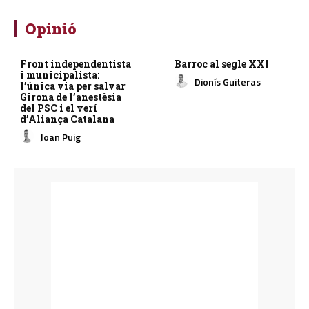
Opinió
Front independentista
Barroc al segle XXI
i municipalista:
Dionís Guiteras
l’única via per salvar
Girona de l’anestèsia
del PSC i el verí
d’Aliança Catalana
Joan Puig