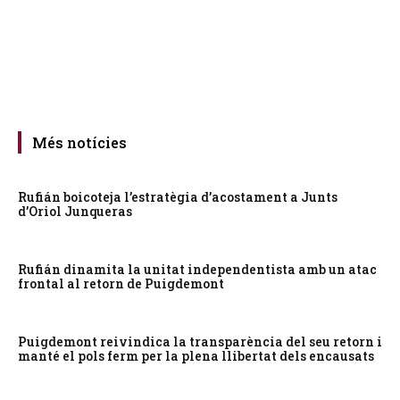
Més notícies
Rufián boicoteja l’estratègia d’acostament a Junts
d’Oriol Junqueras
Rufián dinamita la unitat independentista amb un atac
frontal al retorn de Puigdemont
Puigdemont reivindica la transparència del seu retorn i
manté el pols ferm per la plena llibertat dels encausats