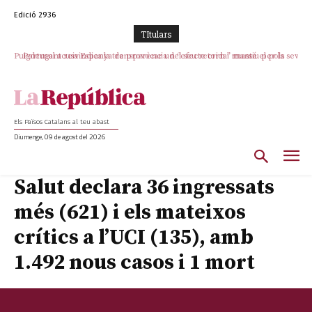
Edició 2936
TItulars
Puigdemont reivindica la transparència del seu retorn i manté el pols
Portugal acusa Espanya de provocar un “efecte crida” massiu per la seva
ferm per la plena llibertat dels encausats
“manca de regulació” migratòria
Els Països Catalans al teu abast
Diumenge, 09 de agost del 2026
Salut declara 36 ingressats
més (621) i els mateixos
crítics a l’UCI (135), amb
1.492 nous casos i 1 mort