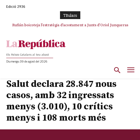
Edició 2936
TItulars
Rufián boicoteja l’estratègia d’acostament a Junts d’Oriol Junqueras
Els Països Catalans al teu abast
Diumenge, 09 de agost del 2026
Salut declara 28.847 nous
casos, amb 32 ingressats
menys (3.010), 10 crítics
menys i 108 morts més