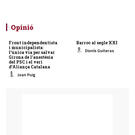
Opinió
Front independentista
Barroc al segle XXI
i municipalista:
Dionís Guiteras
l’única via per salvar
Girona de l’anestèsia
del PSC i el verí
d’Aliança Catalana
Joan Puig