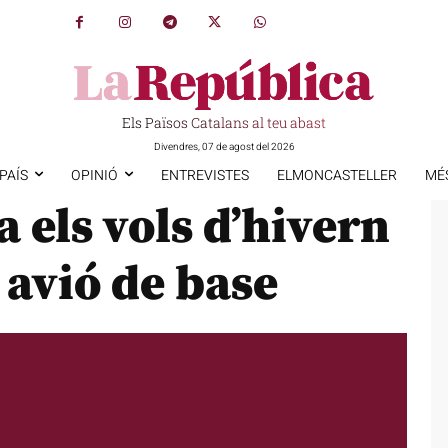
Els Països Catalans al teu abast
Divendres, 07 de agost del 2026
PAÍS
OPINIÓ
ENTREVISTES
ELMONCASTELLER
MÉ
 els vols d’hivern
avió de base