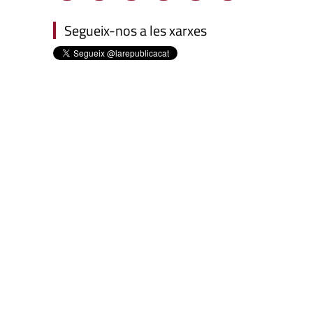
Segueix-nos a les xarxes