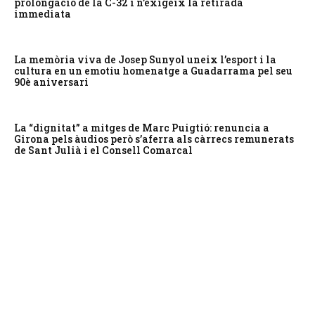
prolongació de la C-32 i n’exigeix la retirada
immediata
La memòria viva de Josep Sunyol uneix l’esport i la
cultura en un emotiu homenatge a Guadarrama pel seu
90è aniversari
La “dignitat” a mitges de Marc Puigtió: renuncia a
Girona pels àudios però s’aferra als càrrecs remunerats
de Sant Julià i el Consell Comarcal