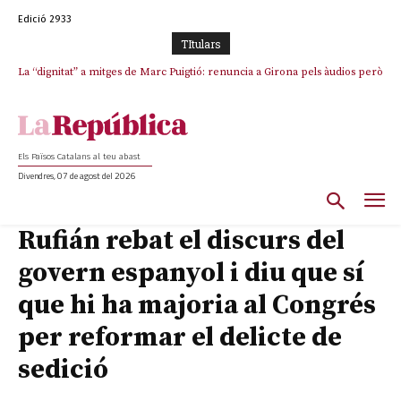
Edició 2933
TItulars
La “dignitat” a mitges de Marc Puigtió: renuncia a Girona pels àudios però
Junts exigeix que Catalunya quedi “fora” del repartiment dels menors
s’aferra als càrrecs remunerats de Sant Julià i el Consell Comarcal
migrants de Ceuta
Els Països Catalans al teu abast
Divendres, 07 de agost del 2026
Rufián rebat el discurs del
govern espanyol i diu que sí
que hi ha majoria al Congrés
per reformar el delicte de
sedició