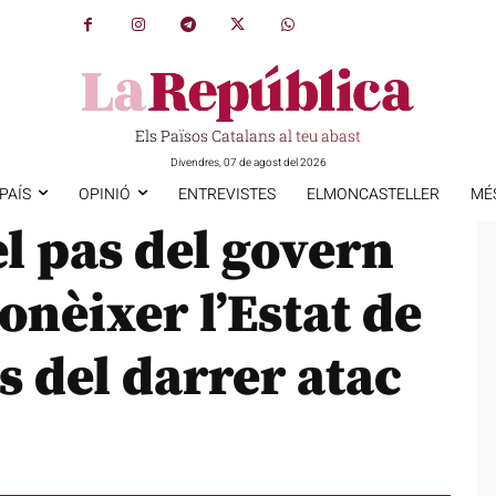
Els Països Catalans al teu abast
Divendres, 07 de agost del 2026
PAÍS
OPINIÓ
ENTREVISTES
ELMONCASTELLER
MÉ
l pas del govern
onèixer l’Estat de
s del darrer atac