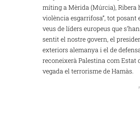
míting a Mèrida (Múrcia), Ribera h
violència esgarrifosa”, tot posant 
veus de líders europeus que s’ha
sentit el nostre govern, el presid
exteriors alemanya i el de defensa
reconeixerà Palestina com Estat de
vegada el terrorisme de Hamàs.
P