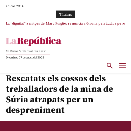
Edició 2934
TItulars
La “dignitat” a mitges de Marc Puigtió: renuncia a Girona pels àudios però
Junts exigeix que Catalunya quedi “fora” del repartiment dels menors
s’aferra als càrrecs remunerats de Sant Julià i el Consell Comarcal
migrants de Ceuta
Els Països Catalans al teu abast
Divendres, 07 de agost del 2026
Rescatats els cossos dels
treballadors de la mina de
Súria atrapats per un
despreniment