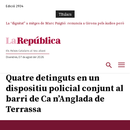
Edició 2934
TItulars
La “dignitat” a mitges de Marc Puigtió: renuncia a Girona pels àudios però
Junts exigeix que Catalunya quedi “fora” del repartiment dels menors
s’aferra als càrrecs remunerats de Sant Julià i el Consell Comarcal
migrants de Ceuta
Els Països Catalans al teu abast
Divendres, 07 de agost del 2026
Quatre detinguts en un
dispositiu policial conjunt al
barri de Ca n’Anglada de
Terrassa