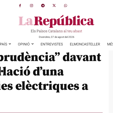
Els Països Catalans al teu abast
Divendres, 07 de agost del 2026
PAÍS
OPINIÓ
ENTREVISTES
ELMONCASTELLER
MÉ
prudència” davant
l·lació d’una
es elèctriques a