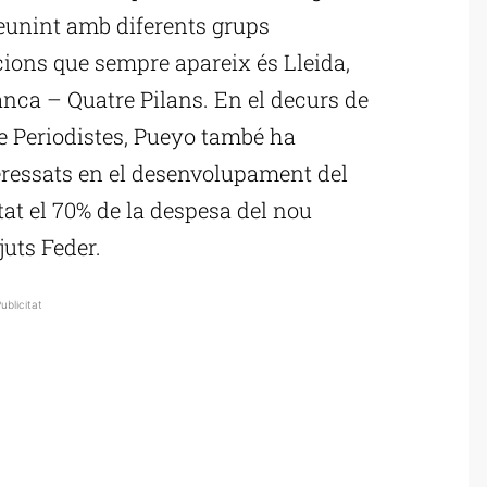
 reunint amb diferents grups
acions que sempre apareix és Lleida,
anca – Quatre Pilans. En el decurs de
de Periodistes, Pueyo també ha
eressats en el desenvolupament del
utat el 70% de la despesa del nou
uts Feder.
ublicitat