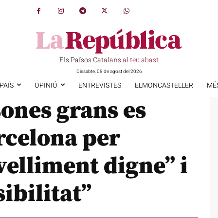
Els Països Catalans al teu abast
Dissabte, 08 de agost del 2026
PAÍS
OPINIÓ
ENTREVISTES
ELMONCASTELLER
MÉ
ones grans es
rcelona per
elliment digne” i
sibilitat”